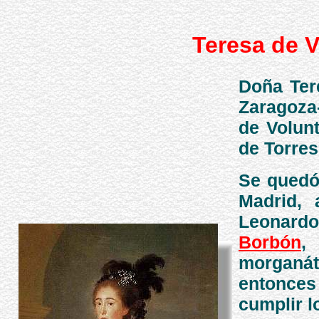
Teresa de V
Doña Ter
Zaragoza-
de Volun
de Torres
Se quedó 
Madrid,
Leonard
Borbón
,
morganát
entonces 
cumplir l