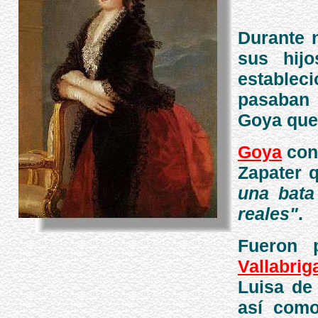
Durante n
sus hij
establec
pasaban 
Goya que 
Goya
con
Zapater 
una bata
reales"
.
Fueron
Vallabrig
Luisa de
así como